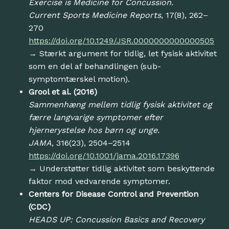
Exercise is Medicine for Concussion.
Current Sports Medicine Reports
, 17(8), 262–
270
https://doi.org/10.1249/JSR.0000000000000505
→ Stærkt argument for tidlig, let fysisk aktivitet
som en del af behandlingen (sub-
symptomtærskel motion).
Grool et al. (2016)
Sammenhæng mellem tidlig fysisk aktivitet og
færre langvarige symptomer efter
hjernerystelse hos børn og unge.
JAMA
, 316(23), 2504–2514
https://doi.org/10.1001/jama.2016.17396
→ Understøtter tidlig aktivitet som beskyttende
faktor mod vedvarende symptomer.
Centers for Disease Control and Prevention
(CDC)
HEADS UP: Concussion Basics and Recovery