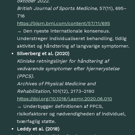
oktober 2022.
British Journal of Sports Medicine
, 57(11), 695–
716
https://bjsm.bmj.com/content/57/11/695
→ Den nyeste internationale konsensus.
Understreger individualiseret behandling, tidlig
aktivitet og håndtering af langvarige symptomer.
Silverberg et al. (2020)
Kliniske retningslinjer for håndtering af
vedvarende symptomer efter hjernerystelse
(PPCS).
Archives of Physical Medicine and
Rehabilitation
, 101(12), 2173–2190
https://doi.org/10.1016/j.apmr.2020.06.010
→ Underbygger definitionen af PPCS,
risikofaktorer og nødvendigheden af individuel,
tværfaglig støtte.
Leddy et al. (2018)